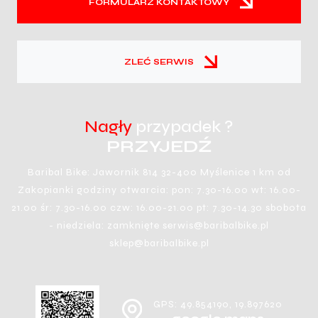
FORMULARZ KONTAKTOWY
ZLEĆ SERWIS
Nagły
przypadek ?
PRZYJEDŹ
Baribal Bike: Jawornik 814 32-400 Myślenice 1 km od
Zakopianki godziny otwarcia: pon: 7.30-16.00 wt: 16.00-
21.00 śr: 7.30-16.00 czw: 16.00-21.00 pt: 7.30-14.30 sbobota
- niedziela: zamknięte serwis@baribalbike.pl
sklep@baribalbike.pl
GPS: 49.854190, 19.897620