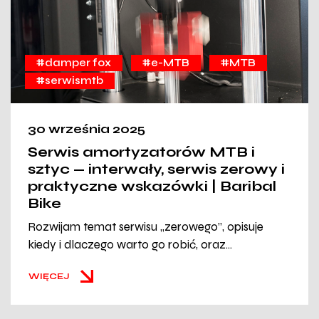
#damper fox
#e-MTB
#MTB
#serwismtb
30 września 2025
Serwis amortyzatorów MTB i
sztyc — interwały, serwis zerowy i
praktyczne wskazówki | Baribal
Bike
Rozwijam temat serwisu „zerowego”, opisuje
kiedy i dlaczego warto go robić, oraz...
WIĘCEJ