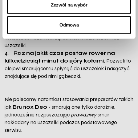
Zezwól na wybór
strumienia wody na uszczelki.
Nawet woda z
węża ogrodowego może drastycznie przyspieszyć
konieczność serwisu!
Odmowa
3.
Zamontuj mały błotniczek na podkowie
widelca.
Poza twarzą, całkiem nieźle chroni też
uszczelki.
4.
Raz na jakiś czas postaw rower na
kilkadziesiąt minut do góry kołami.
Pozwoli to
olejowi smarującemu spłynąć do uszczelek i nasączyć
znajdujące się pod nimi gąbeczki.
Nie polecamy natomiast stosowania preparatów takich
jak
Brunox Deo
- smarują one tylko doraźnie,
jednocześnie rozpuszczając
prawdziwy
smar
nakładany na uszczelki podczas podstawowego
serwisu.