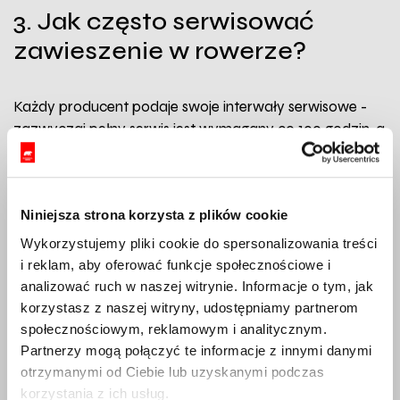
3. Jak często serwisować
zawieszenie w rowerze?
Każdy producent podaje swoje interwały serwisowe -
zazwyczaj pełny serwis jest wymagany co 100 godzin, a
podstawowy co 25. Tylko co to właściwie oznacza?
Z naszego doświadczenia wynika, że całodniowa
Niniejsza strona korzysta z plików cookie
wycieczka w górach to 3 godziny czystej jazdy. Więc
przy jednym wyjeździe w tygodniu, powinieneś
Wykorzystujemy pliki cookie do spersonalizowania treści
wykonać pełny serwis po ok. 8 miesiącach. Dlatego
i reklam, aby oferować funkcje społecznościowe i
realistycznie
dla większości rowerzystów
analizować ruch w naszej witrynie. Informacje o tym, jak
pełny serwis raz w roku powinien
korzystasz z naszej witryny, udostępniamy partnerom
wystarczyć.
Natomiast osoby mieszkające w
społecznościowym, reklamowym i analitycznym.
Partnerzy mogą połączyć te informacje z innymi danymi
górach i jeżdżące regularnie, a także stali bywalcy
otrzymanymi od Ciebie lub uzyskanymi podczas
bikeparków, powinni rozważyć duży przegląd co
korzystania z ich usług.
najmniej dwa razy w sezonie.